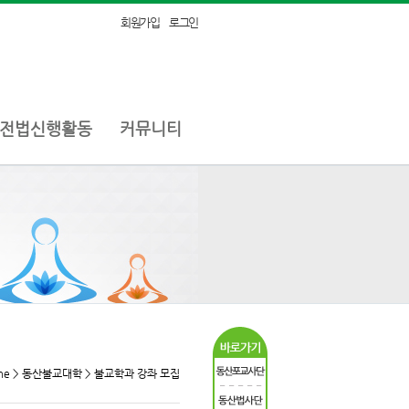
회원가입
로그인
전법신행활동
커뮤니티
me > 동산불교대학 > 불교학과 강좌 모집