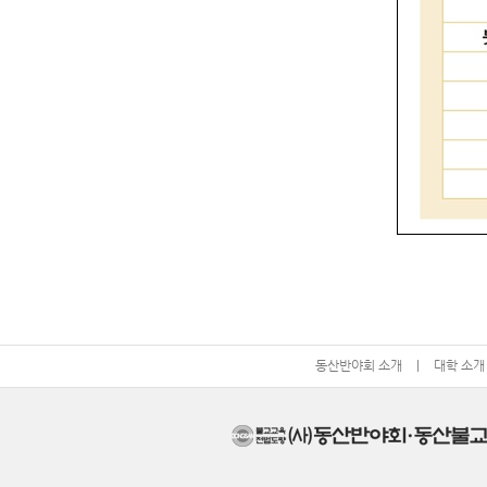
동산반야회 소개
|
대학 소개