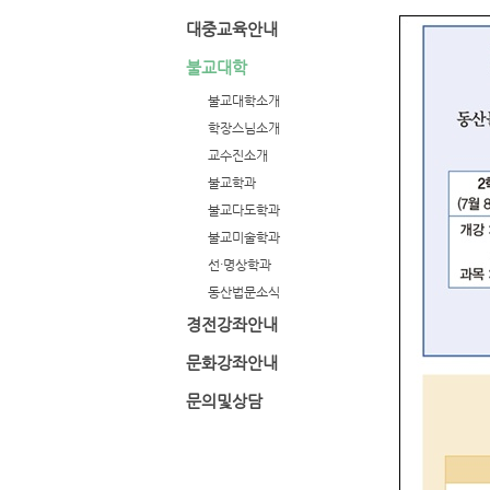
대중교육안내
불교대학
불교대학소개
학장스님소개
교수진소개
불교학과
불교다도학과
불교미술학과
선·명상학과
동산법문소식
경전강좌안내
문화강좌안내
문의및상담