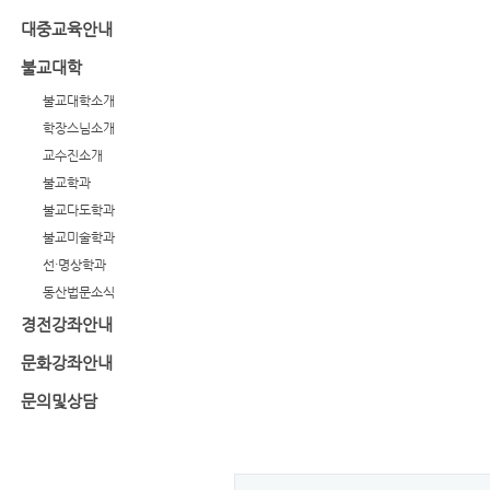
대중교육안내
불교대학
불교대학소개
학장스님소개
교수진소개
불교학과
불교다도학과
불교미술학과
선·명상학과
동산법문소식
경전강좌안내
문화강좌안내
문의및상담