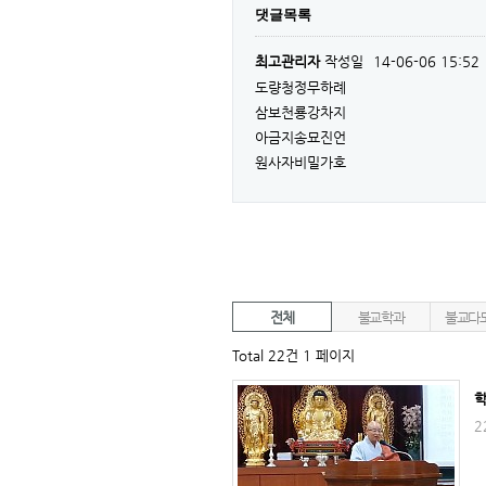
댓글목록
최고관리자
작성일
14-06-06 15:52
도량청정무하례
삼보천룡강차지
아금지송묘진언
원사자비밀가호
전체
불교학과
불교다
Total 22건
1 페이지
2