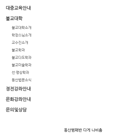
대중교육안내
불교대학
불교대학소개
학장스님소개
교수진소개
불교학과
불교다도학과
불교미술학과
선·명상학과
동산법문소식
경전강좌안내
문화강좌안내
문의및상담
동산범패반 다게 나비춤