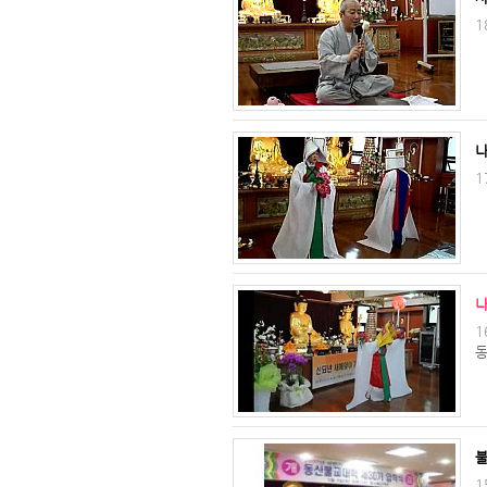
1
1
1
동
불
1