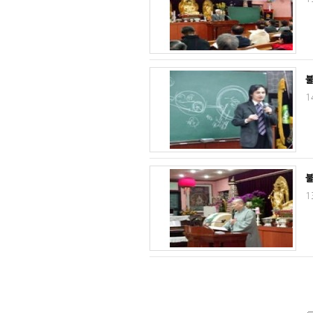
불
1
불
1