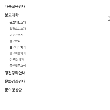
대중교육안내
불교대학
불교대학소개
학장스님소개
교수진소개
불교학과
불교다도학과
불교미술학과
선·명상학과
동산법문소식
경전강좌안내
문화강좌안내
문의및상담