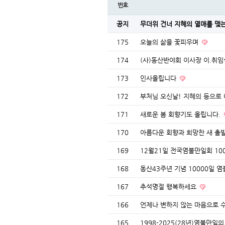
번호
공지
무더위 건너 지혜의 열매를 맺
175
오늘의 삶을 꽃피우며
174
(사)동산반야회 이사장 이.취임
173
인사올립니다
172
부처님 오신날! 지혜의 등으로
171
새로운 봄 회향기도 올립니다.
170
아름다운 회향과 희망찬 새 출
169
12월21일 전국염불만일회 1
168
동산43주년 기념 10000일
167
추석명절 행복하세요
166
언제나 변하지 않는 마음으로 
165
1998-2025(28년)염불만