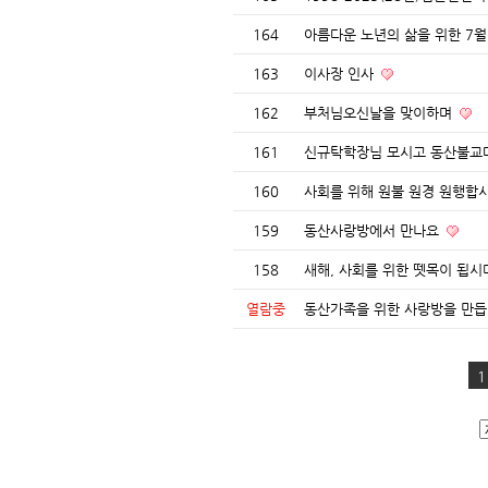
164
아름다운 노년의 삶을 위한 7월
163
이사장 인사
162
부처님오신날을 맞이하며
161
신규탁학장님 모시고 동산불교
160
사회를 위해 원불 원경 원행합
159
동산사랑방에서 만나요
158
새해, 사회를 위한 뗏목이 됩
열람중
동산가족을 위한 사랑방을 만
1