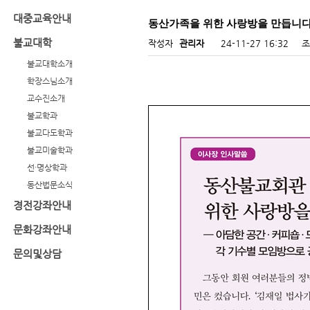
대중교육안내
동산가족을 위한 사랑방을 만듭니다
불교대학
작성자
관리자
24-11-27 16:32
조
불교대학소개
학장스님소개
교수진소개
불교학과
불교다도학과
불교미술학과
선·명상학과
동산법문소식
경전강좌안내
문화강좌안내
문의및상담