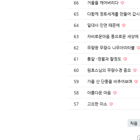
66
거울을 깨어버리다
65
다함께 정토세계를 만들어 갑
64
일대사 인연 때문에
63
자비로운마음 풍요로운 세상에
62
무량광 무량수 나무아미타불
61
통알 -정월과 팔정도
60
원효스님의 무량수경 종요
59
가을 산 단풍을 비추어보며
58
아름다운 마음
57
고요한 미소
처음