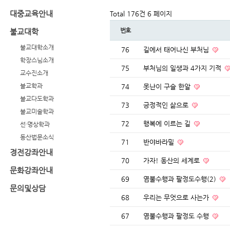
대중교육안내
Total 176건
6 페이지
번호
불교대학
불교대학소개
76
길에서 태어나신 부처님
학장스님소개
75
부처님의 일생과 4가지 기적
교수진소개
불교학과
74
못난이 구슬 한알
불교다도학과
73
긍정적인 삶으로
불교미술학과
72
행복에 이르는 길
선·명상학과
동산법문소식
71
반야바라밀
경전강좌안내
70
가자! 동산의 세계로
문화강좌안내
69
염불수행과 팔정도수행(2)
문의및상담
68
우리는 무엇으로 사는가
67
염불수행과 팔정도 수행