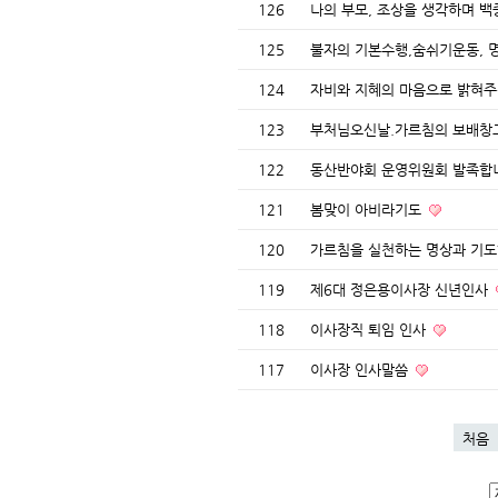
126
나의 부모, 조상을 생각하며 
125
불자의 기본수행,숨쉬기운동,
124
자비와 지혜의 마음으로 밝혀
123
부처님오신날.가르침의 보배창
122
동산반야회 운영위원회 발족
121
봄맞이 아비라기도
120
가르침을 실천하는 명상과 기
119
제6대 정은용이사장 신년인사
118
이사장직 퇴임 인사
117
이사장 인사말씀
처음