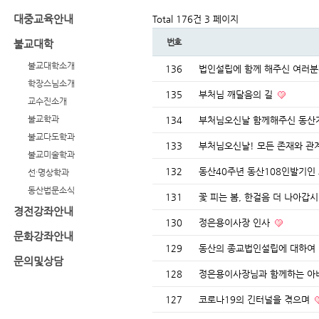
대중교육안내
Total 176건
3 페이지
번호
불교대학
불교대학소개
136
법인설립에 함께 해주신 여러
학장스님소개
135
부처님 깨달음의 길
교수진소개
불교학과
134
부처님오신날 함께해주신 동산
불교다도학과
133
부처님오신날! 모든 존재와 
불교미술학과
132
동산40주년 동산108인발기인
선·명상학과
동산법문소식
131
꽃 피는 봄, 한걸음 더 나아갑
경전강좌안내
130
정은용이사장 인사
문화강좌안내
129
동산의 종교법인설립에 대하여
문의및상담
128
정은용이사장님과 함께하는 
127
코로나19의 긴터널을 겪으며