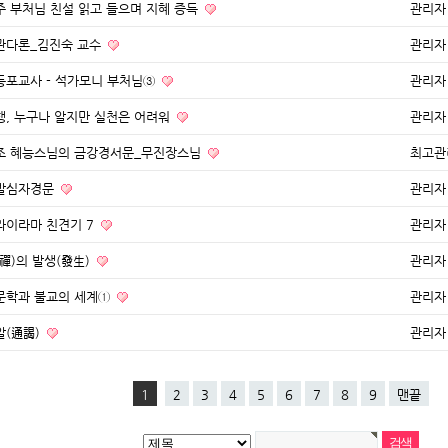
주 부처님 친설 읽고 들으며 지혜 증득
관리자
관다론_김진숙 교수
관리자
등포교사 - 석가모니 부처님③
관리자
행, 누구나 알지만 실천은 어려워
관리자
조 혜능스님의 금강경서문_무진장스님
최고관
발심자경문
관리자
라이라마 친견기 7
관리자
(禪)의 발생(發生)
관리자
문학과 불교의 세계①
관리자
알(通謁)
관리자
1
2
3
4
5
6
7
8
9
맨끝