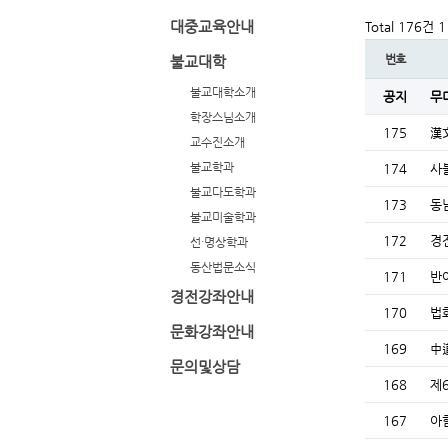
대중교육안내
Total 176건
1
번호
불교대학
불교대학소개
공지
무
학장스님소개
175
漢
교수진소개
불교학과
174
사
불교다도학과
173
동
불교미술학과
172
경
선·명상학과
동산법문소식
171
반
경전강좌안내
170
법
문화강좌안내
169
中
문의및상담
168
제
167
아