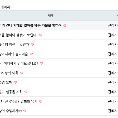
 페이지
제목
더위 건너 지혜의 열매를 맺는 가을을 향하여
관리자
文을 알아야 佛敎가 보인다.
관리자
불수행 이란 무엇인가
관리자
남아시아의 불교미술
관리자
전, 어디까지 읽어보셨나요?
관리자
야사상의 이해
관리자
화경 요해
관리자
道가 실종된 사회
관리자
6차 전국염불만일회의 역사
관리자
함의 수행체계②
관리자