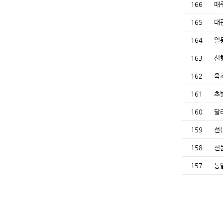
166
매
165
대
164
일
163
선
162
육
161
초
160
달
159
선
158
천
157
통