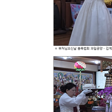
ㅇ
부처님오신날 봉축법회
과일공양 - 김