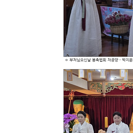
ㅇ
부처님오신날 봉축법회
차공양 - 박지