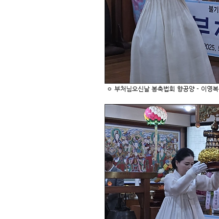
ㅇ 부처님오신날 봉축법회 향공양 - 이영