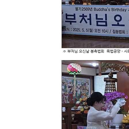
ㅇ 부처님 오신날 봉축법회 육법공양 - 