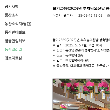
공지사항
불기2569(2025)년 부처님오신날
동산소식
작성자
관리자
25-05-12 13:05
조
동산소식지(월간)
동산반야회보
불기2569(2025)년 부처님오신날 봉축법
염불만일회보
ㅇ 일시 : 2025. 5. 5 (월) 오전 10시
동산갤러리
ㅇ 집전 : 동산염불단(이정자법사님, 유영
ㅇ 장소 : 동산법당 3층
정보자료실
ㅇ 법문 : 안동일명예이사장
ㅇ 육법공양: 다도학과 졸업동문, 한국춤반