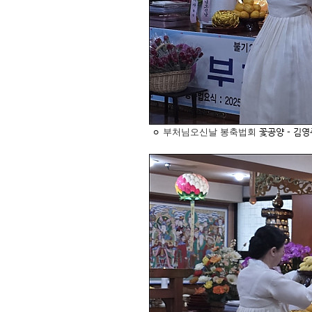
ㅇ
부처님오신날 봉축법회
꽃공양 - 김