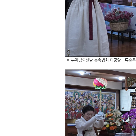
ㅇ
부처님오신날 봉축법회
미공양 - 류순