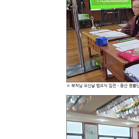
ㅇ 부처님 오신날 법요식 집전 - 동산 염불