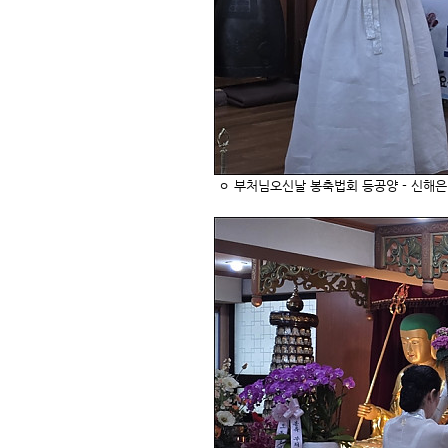
ㅇ 부처님오신날 봉축법회 등공양 - 신해