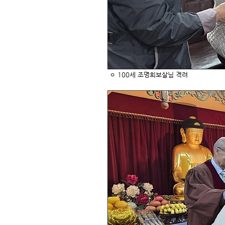
ㅇ 100세 조명희보살님 격려