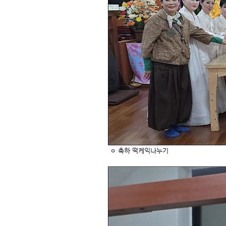
ㅇ 축하 떡케익나누기