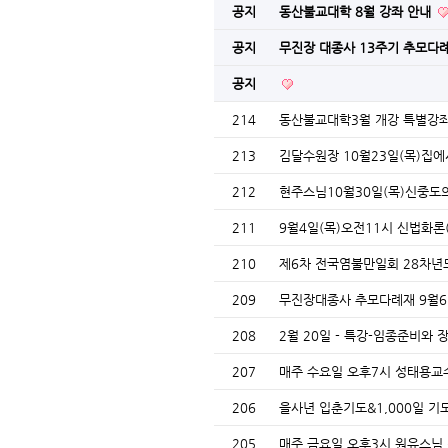
공지
동산불교대학 8월 강좌 안내
공지
무진장 대종사 13주기 추모다례
공지
214
동산불교대학3월 개강 특별강
213
김달수원장 10월23일(목)집
212
현주스님10월30일(목)신중도
211
9월4일(목)오전11시 신법화론
210
제6차 전국염불만일회 28차년
209
무진장대종사 추모다례재 9월6
208
2월 20일 - 특강-임종준비와
207
매주 수요일 오후7시 성태용교
206
을사년 입춘기도&1,000일 기
205
매주 금요일 오후3시 원유스님