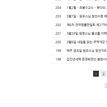
204
1월2월 - 최봉수교수 - 붓다
203
3월7일 - 원유스님 참선수행 
202
제6차 전국염불만일회 제27
201
3월28일 원영스님 불교를 이해
200
3월6일 내일을 읽는 주역개강
199
매주 금요일 원유스님 참선지
198
갑진년새해 문경희양산 봉암
1
2