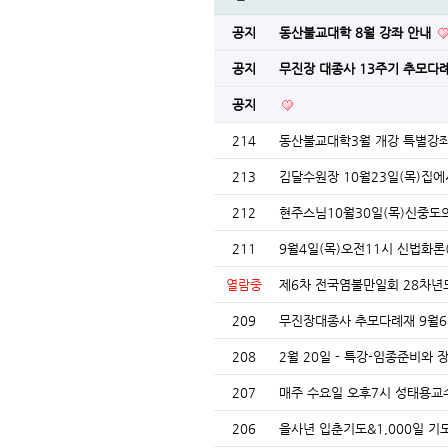
공지
동산불교대학 8월 강좌 안내
공지
무진장 대종사 13주기 추모다례
공지
214
동산불교대학3월 개강 특별강
213
김달수원장 10월23일(목)집
212
현주스님10월30일(목)신중도
211
9월4일(목)오전11시 신법화론
열람중
제6차 전국염불만일회 28차년
209
무진장대종사 추모다례재 9월6
208
2월 20일 - 특강-임종준비와
207
매주 수요일 오후7시 성태용교
206
을사년 입춘기도&1,000일 기