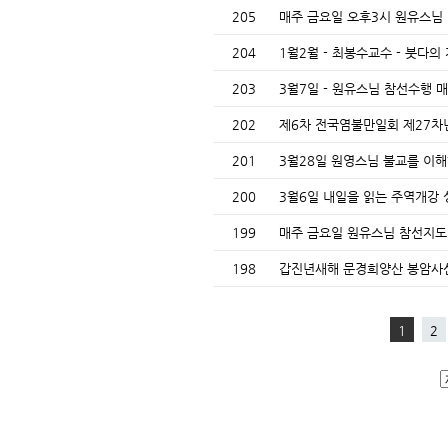
205
매주 금요일 오후3시 원유스님
204
1월2월 - 최봉수교수 - 붓다
203
3월7일 - 원유스님 참선수행 
202
제6차 전국염불만일회 제27
201
3월28일 원영스님 불교를 이해
200
3월6일 내일을 읽는 주역개강
199
매주 금요일 원유스님 참선지
198
갑진년새해 문경희양산 봉암
1
2