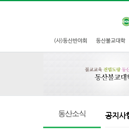
(사)동산반야회
동산불교대학
동산소식
공지사