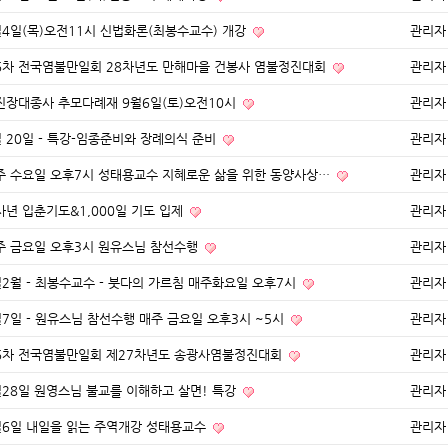
월4일(목)오전11시 신법화론(최봉수교수) 개강
관리자
6차 전국염불만일회 28차년도 만해마을 건봉사 염불정진대회
관리자
진장대종사 추모다례재 9월6일(토)오전10시
관리자
월 20일 - 특강-임종준비와 장례의식 준비
관리자
주 수요일 오후7시 성태용교수 지혜로운 삶을 위한 동양사상…
관리자
사년 입춘기도&1,000일 기도 입제
관리자
주 금요일 오후3시 원유스님 참선수행
관리자
월2월 - 최봉수교수 - 붓다의 가르침 매주화요일 오후7시
관리자
월7일 - 원유스님 참선수행 매주 금요일 오후3시 ~5시
관리자
6차 전국염불만일회 제27차년도 송광사염불정진대회
관리자
월28일 원영스님 불교를 이해하고 살면! 특강
관리자
월6일 내일을 읽는 주역개강 성태용교수
관리자